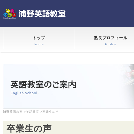
トップ
塾長プロフィール
home
Profile
浦野英語教室
>
英語教室
>卒業生の声
卒業生の声