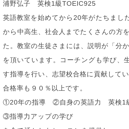
浦野弘子 英検1級TOEIC925
英語教室を始めてから20年がたちまし
から中高生、社会人までたくさんの方
た。教室の生徒さまには、説明が「分
を頂いています。コーチングも学び、
す指導を行い、志望校合格に貢献して
合格率も９０％以上です。
①20年の指導 ②自身の英語力 英検1級T
③指導力アップの学び