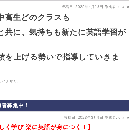
投稿日:
2025年4月18日
作成者:
urano
中高生どのクラスも
と共に、気持ちも新たに英語学習が
績を上げる勢いで指導していきま
ていません。
加者募集中！
投稿日:
2023年3月9日
作成者:
urano
楽しく学び
楽に英語が身につく
！】