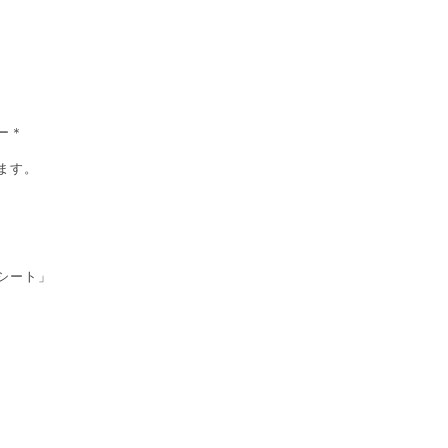
ー＊
ます。
シート」