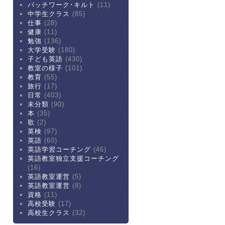
パッチワーク･キルト
(11)
中学生クラス
(85)
仕事
(28)
健康
(11)
勉強
(136)
大学受験
(180)
子ども英語
(430)
教室の様子
(101)
教育
(55)
旅行
(17)
日常
(403)
未分類
(90)
本
(35)
歌
(2)
英検
(97)
英語
(60)
英語学習コーチング
(46)
英語教室独立支援コーチング
(16)
英語教室運営
(5)
英語教室運営
(8)
資格
(11)
高校受験
(17)
高校生クラス
(32)