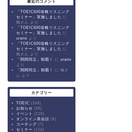
最近のコメント
「TOEIC600攻略リスニング
セミナー」実施しました
に
梅さん より
「TOEIC600攻略リスニング
セミナー」実施しました
に
urano
より
「TOEIC600攻略リスニング
セミナー」実施しました
に
梅さん より
「関関同立」制覇！
に
urano
より
「関関同立」制覇！
に 梅さ
ん より
カテゴリー
TOEIC
(164)
お知らせ
(58)
イベント
(116)
オンライン英会話
(8)
コーチング
(7)
セミナー
(116)