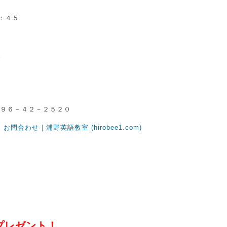
：４５
。
７９６－４２－２５２０
→
お問合わせ｜浦野英語教室 (hirobee1.com)
）プレゼント！