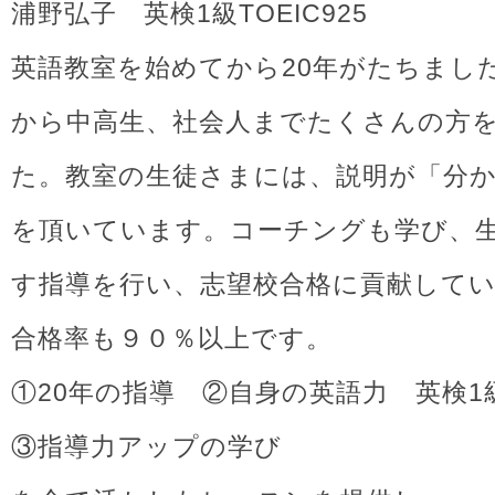
浦野弘子 英検1級TOEIC925
英語教室を始めてから20年がたちまし
から中高生、社会人までたくさんの方
た。教室の生徒さまには、説明が「分
を頂いています。コーチングも学び、
す指導を行い、志望校合格に貢献して
合格率も９０％以上です。
①20年の指導 ②自身の英語力 英検1級T
③指導力アップの学び