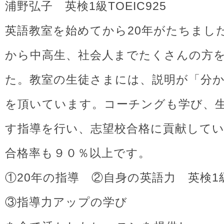
浦野弘子 英検1級TOEIC925
英語教室を始めてから20年がたちまし
から中高生、社会人までたくさんの方
た。教室の生徒さまには、説明が「分
を頂いています。コーチングも学び、
す指導を行い、志望校合格に貢献して
合格率も９０％以上です。
①20年の指導 ②自身の英語力 英検1級T
③指導力アップの学び