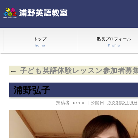
トップ
塾長プロフィール
home
Profile
←
子ども英語体験レッスン参加者募
浦野弘子
投稿者:
urano
|
公開日:
2023年3月9日