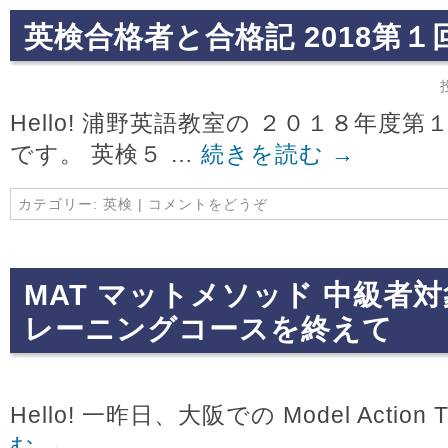
英検合格者と合格記 2018第１
Hello! 浦野英語教室の ２０１８年度
です。 英検５ …
続きを読む
→
カテゴリー:
英検
|
コメントをどうぞ
MAT マットメソッド 中級者
レーニングコースを終えて
Hello! 一昨日、大阪での Model Action T
む
→