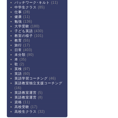
パッチワーク･キルト
(11)
中学生クラス
(85)
仕事
(28)
健康
(11)
勉強
(136)
大学受験
(180)
子ども英語
(430)
教室の様子
(101)
教育
(55)
旅行
(17)
日常
(403)
未分類
(90)
本
(35)
歌
(2)
英検
(97)
英語
(60)
英語学習コーチング
(46)
英語教室独立支援コーチング
(16)
英語教室運営
(5)
英語教室運営
(8)
資格
(11)
高校受験
(17)
高校生クラス
(32)