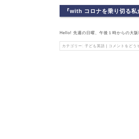
『with コロナを乗り切
Hello! 先週の日曜、午後１時からの大阪I
カテゴリー:
子ども英語
|
コメントをどう