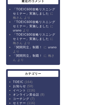
最近のコメント
「TOEIC600攻略リスニング
セミナー」実施しました
に
梅さん より
「TOEIC600攻略リスニング
セミナー」実施しました
に
urano
より
「TOEIC600攻略リスニング
セミナー」実施しました
に
梅さん より
「関関同立」制覇！
に
urano
より
「関関同立」制覇！
に 梅さ
ん より
カテゴリー
TOEIC
(164)
お知らせ
(58)
イベント
(116)
オンライン英会話
(8)
コーチング
(7)
セミナー
(116)